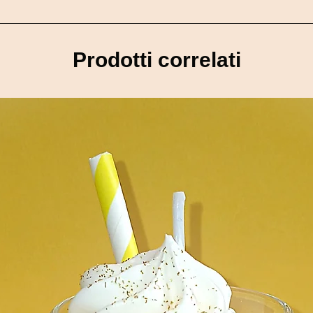
gie avant de la déplacer N'utilisez jamais de liquide pour étei
é est imaginé et confectionné avec passion dans notre atelie
ire fond à partir de 42 °C (température souvent atteinte en été 
s sont réalisées à la commande, un délai de 8 jours de création
lumer Laisser allumer minimum 2 heures votre bougie afin que la
Prodotti correlati
t de vous garantir une qualité optimale et des finitions soigné
l'intégralité de la cire et de récupérer un contenant propre Evite
u moment où votre colis est remis au transporteur. Vous recevre
er
ours jusqu’à chez vous. Modes de livraison A domicile - 24h/48
(Tarifs calculés selon le poids du colis). En point relais – 72h 
mande près de chez vous. (Tarifs calculés selon le poids du colis)
 d’achat. Retrait à l’atelier Vous êtes proche de nous ? Le retrait 
ption de notre e-mail de confirmation vous informant que votre 
mmande est protégée avec soin afin de garantir une réception e
e endommagé, merci de nous contacter dans un délai de 48 heur
extérieur et intérieur) Des photos des articles concernés Vot
 dans les meilleurs délais. Colis perdu ou non reçu: En cas d’a
 afin qu’une réclamation soit ouverte auprès du transporteur. 
vigueur, vous disposez d’un délai de 14 jours après réception p
nalisés). Les articles devront être retournés : Non utilisés Dans 
t vérification des produits retournés (non utilisés et intacts), 
 même moyen de paiement que celui utilisé lors de la commande. 