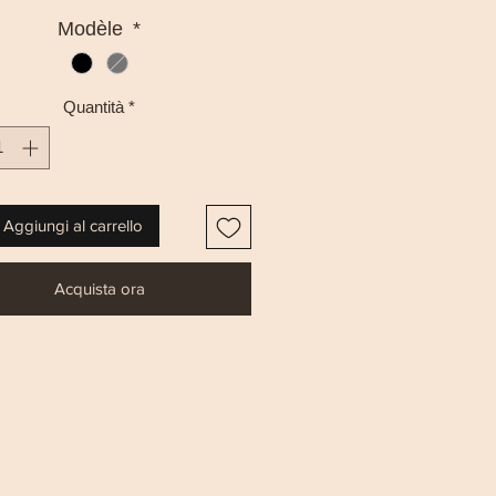
Modèle
*
Quantità
*
Aggiungi al carrello
Acquista ora