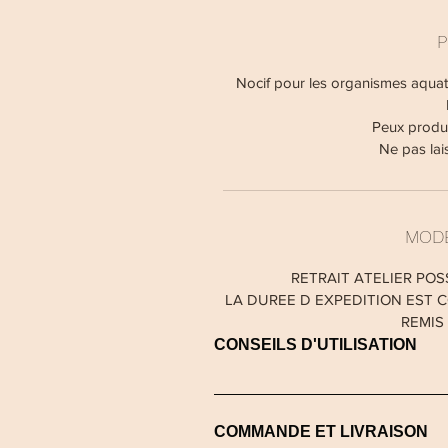
P
Nocif pour les organismes aquati
Peux produi
Ne pas lai
MODE
RETRAIT ATELIER POS
LA DUREE D EXPEDITION EST C
REMIS
CONSEILS D'UTILISATION
Avant d’allumer votre bougie, ret
allumée sans surveillance Ne po
COMMANDE ET LIVRAISON
d’objets inflammables Faites brû