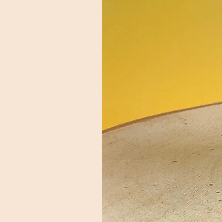
charge du client. Paiement: Les 
validée uniquement après confir