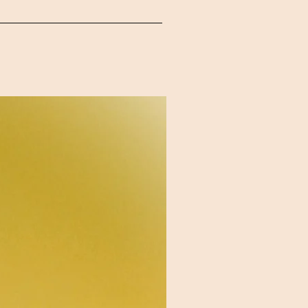
ndre Ne pas laisser dans une
r de SAINT-VIVIEN en Charente
dans une voiture) Coupez la mèche
 peut être nécessaire avant
 cire atteigne les rebords du
es. Expédition La durée
z de laisser la bougie allumée
z toutes les informations
h Pour recevoir vos douceurs
/ 96h Une solution pratique et
Nouveauté
. Livraison offerte La livraison
à l’atelier est gratuit (sur rendez-
commande est prête. Retours et
n parfait état. Colis
es après réception, en nous
re numéro de commande Nous vous
nomalie indiquée sur le suivi ou
Retours et remboursement:
our exercer votre droit de
leur état d’origine Dans leur
le remboursement sera effectué
Les frais de retour restent à la