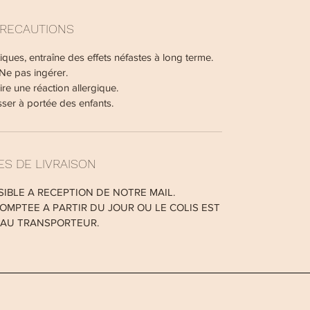
RECAUTIONS
ques, entraîne des effets néfastes à long terme.
Ne pas ingérer.
re une réaction allergique.
sser à portée des enfants.
S DE LIVRAISON
SIBLE A RECEPTION DE NOTRE MAIL.
OMPTEE A PARTIR DU JOUR OU LE COLIS EST
 AU TRANSPORTEUR.
irez tous les éléments décoratifs susceptibles de s’enflammer. 
sez pas de bougie à proximité d'une source de chaleur N’allum
ler les bougies hors de portée des enfants ou des animaux Lais