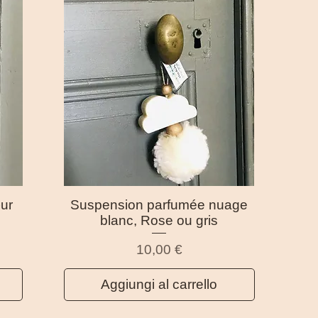
ur
Suspension parfumée nuage
Vista rapida
blanc, Rose ou gris
Prezzo
10,00 €
Aggiungi al carrello