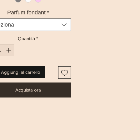
Parfum fondant
*
eziona
Quantità
*
Aggiungi al carrello
Acquista ora