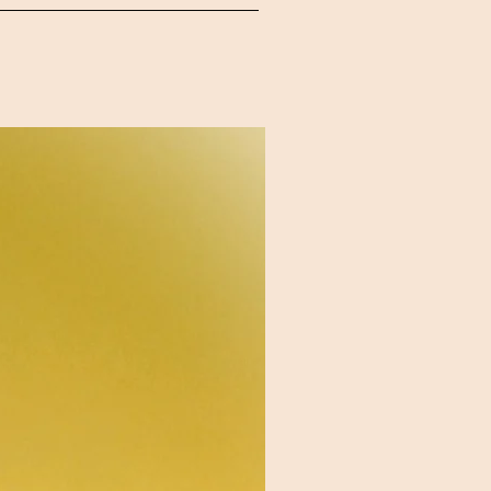
r de SAINT-VIVIEN en Charente
dans une voiture) Coupez la mèche
 peut être nécessaire avant
 cire atteigne les rebords du
es. Expédition La durée
z de laisser la bougie allumée
z toutes les informations
h Pour recevoir vos douceurs
/ 96h Une solution pratique et
Nouveauté
. Livraison offerte La livraison
à l’atelier est gratuit (sur rendez-
commande est prête. Retours et
n parfait état. Colis
es après réception, en nous
re numéro de commande Nous vous
nomalie indiquée sur le suivi ou
Retours et remboursement:
our exercer votre droit de
leur état d’origine Dans leur
le remboursement sera effectué
Les frais de retour restent à la
és sur le site. La commande sera