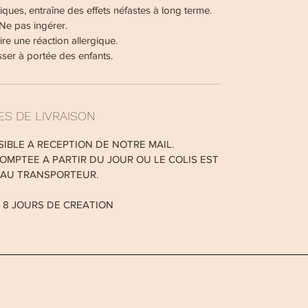
ques, entraîne des effets néfastes à long terme.
Ne pas ingérer.
re une réaction allergique.
sser à portée des enfants.
S DE LIVRAISON
SIBLE A RECEPTION DE NOTRE MAIL.
OMPTEE A PARTIR DU JOUR OU LE COLIS EST
 AU TRANSPORTEUR.
 8 JOURS DE CREATION
irez tous les éléments décoratifs susceptibles de s’enflammer. 
sez pas de bougie à proximité d'une source de chaleur N’allum
ler les bougies hors de portée des enfants ou des animaux Lais
gie avant de la déplacer N'utilisez jamais de liquide pour étei