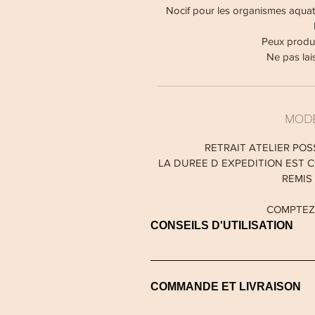
Nocif pour les organismes aquati
Peux produi
Ne pas lai
MODE
RETRAIT ATELIER POS
LA DUREE D EXPEDITION EST C
REMIS
COMPTEZ
CONSEILS D'UTILISATION
Avant d’allumer votre bougie, ret
allumée sans surveillance Ne po
COMMANDE ET LIVRAISON
d’objets inflammables Faites brû
bougies allumées Éteignez la bou