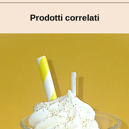
é est imaginé et confectionné avec passion dans notre atelie
ire fond à partir de 42 °C (température souvent atteinte en été 
s sont réalisées à la commande, un délai de 8 jours de création
lumer Laisser allumer minimum 2 heures votre bougie afin que la
Prodotti correlati
t de vous garantir une qualité optimale et des finitions soigné
l'intégralité de la cire et de récupérer un contenant propre Evite
u moment où votre colis est remis au transporteur. Vous recevre
er
ours jusqu’à chez vous. Modes de livraison A domicile - 24h/48
(Tarifs calculés selon le poids du colis). En point relais – 72h 
mande près de chez vous. (Tarifs calculés selon le poids du colis)
 d’achat. Retrait à l’atelier Vous êtes proche de nous ? Le retrait 
ption de notre e-mail de confirmation vous informant que votre 
mmande est protégée avec soin afin de garantir une réception e
e endommagé, merci de nous contacter dans un délai de 48 heur
extérieur et intérieur) Des photos des articles concernés Vot
 dans les meilleurs délais. Colis perdu ou non reçu: En cas d’a
 afin qu’une réclamation soit ouverte auprès du transporteur. 
vigueur, vous disposez d’un délai de 14 jours après réception p
nalisés). Les articles devront être retournés : Non utilisés Dans 
t vérification des produits retournés (non utilisés et intacts), 
 même moyen de paiement que celui utilisé lors de la commande. 
paiements sont sécurisés et s’effectuent via les moyens propos