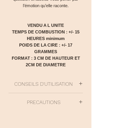
l’émotion qu’elle raconte.
VENDU A L UNITE
TEMPS DE COMBUSTION : +/- 15
HEURES minimum
POIDS DE LA CIRE : +/- 17
GRAMMES
FORMAT : 3 CM DE HAUTEUR ET
2CM DE DIAMETRE
CONSEILS D'UTILISATION
Toujours laisser allumer minimum 2
PRECAUTIONS
heures votre bougie afin que la cire
atteigne les rebords du contenant. Ceci
Nocif pour les organismes aquatiques,
permet d'utiliser l'intégralité de la cire et
entraîne des effets néfastes à long
de récupérer un contenant propre
terme.
Ne pas laisser la bougie allumée plus