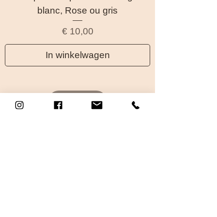
blanc, Rose ou gris
Prijs
€ 10,00
In winkelwagen
PROFESSIONNELS
VOS EVENEMENTS
OU NOUS RETROUVER
GUIDE D'ACHAT
RETOURS & REMBOURSEMENT
POLITIQUE DE CONFIDENTIALITE
CGV