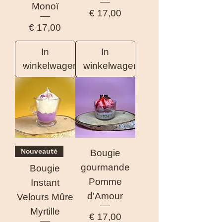
Monoï
Prijs
€ 17,00
Prijs
€ 17,00
In
In
winkelwagen
winkelwagen
Nouveauté
Bougie
gourmande
Bougie
Pomme
Instant
d'Amour
Velours Mûre
Myrtille
Prijs
€ 17,00