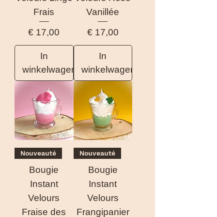
Frais
Vanillée
Prijs
Prijs
€ 17,00
€ 17,00
In
In
winkelwagen
winkelwagen
Nouveauté
Nouveauté
Bougie
Bougie
Instant
Instant
Velours
Velours
Fraise des
Frangipanier