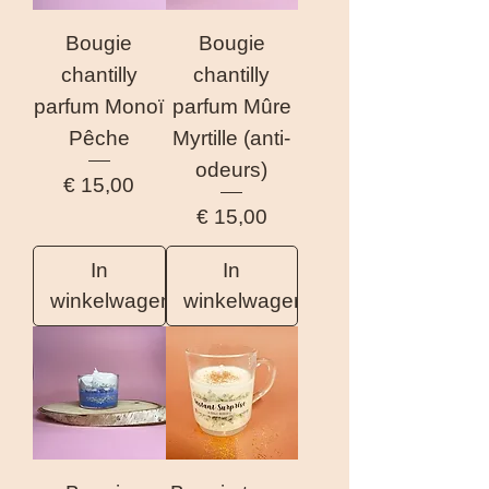
Bougie
Bougie
chantilly
chantilly
parfum Monoï
parfum Mûre
Pêche
Myrtille (anti-
odeurs)
Prijs
€ 15,00
Prijs
€ 15,00
In
In
winkelwagen
winkelwagen