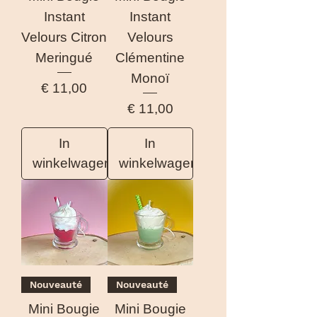
Instant
Instant
Velours Citron
Velours
Meringué
Clémentine
Monoï
Prijs
€ 11,00
Prijs
€ 11,00
In
In
winkelwagen
winkelwagen
Nouveauté
Nouveauté
Mini Bougie
Mini Bougie