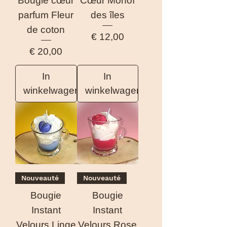
Bougie cœur
Cœur Monoï
parfum Fleur
des îles
de coton
Prijs
€ 12,00
Prijs
€ 20,00
In
In
winkelwagen
winkelwagen
Nouveauté
Nouveauté
Bougie
Bougie
Instant
Instant
Velours Linge
Velours Rose