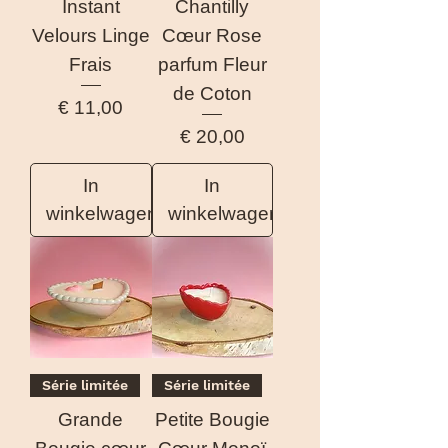
Instant
Chantilly
Velours Linge
Cœur Rose
Frais
parfum Fleur
de Coton
Prijs
€ 11,00
Prijs
€ 20,00
In
In
winkelwagen
winkelwagen
Série limitée
Série limitée
Grande
Petite Bougie