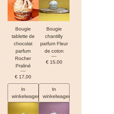
Bougie
Bougie
tablette de
chantilly
chocolat
parfum Fleur
parfum
de coton
Rocher
Prijs
€ 15,00
Praliné
Prijs
€ 17,00
In
In
winkelwagen
winkelwagen