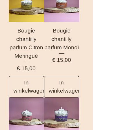
Bougie
Bougie
chantilly
chantilly
parfum Citron
parfum Monoï
Meringué
Prijs
€ 15,00
Prijs
€ 15,00
In
In
winkelwagen
winkelwagen