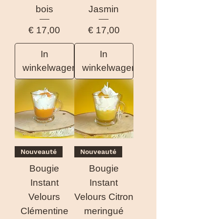
bois
Jasmin
Prijs
Prijs
€ 17,00
€ 17,00
In
In
winkelwagen
winkelwagen
Nouveauté
Nouveauté
Bougie
Bougie
Instant
Instant
Velours
Velours Citron
Clémentine
meringué