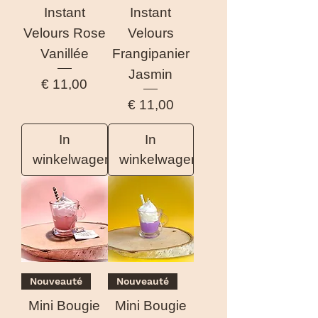
Instant
Instant
Velours Rose
Velours
Vanillée
Frangipanier
Jasmin
Prijs
€ 11,00
Prijs
€ 11,00
In
In
winkelwagen
winkelwagen
Nouveauté
Nouveauté
Mini Bougie
Mini Bougie