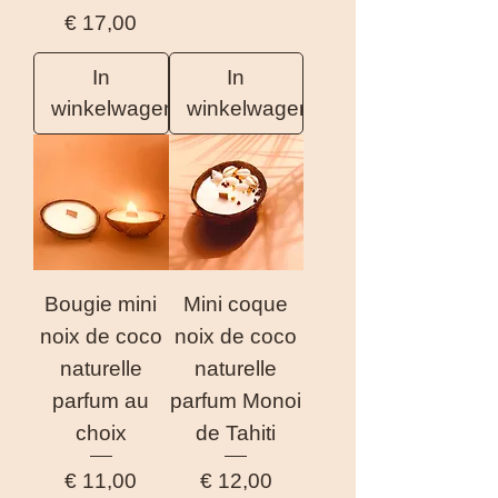
Prijs
€ 17,00
In
In
winkelwagen
winkelwagen
Bougie mini
Mini coque
noix de coco
noix de coco
naturelle
naturelle
parfum au
parfum Monoi
choix
de Tahiti
Prijs
Prijs
€ 11,00
€ 12,00