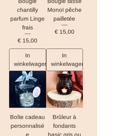
Bougie
Bougie tasse
chantilly
Monoï pêche
parfum Linge
pailletée
frais
Prijs
€ 15,00
Prijs
€ 15,00
In
In
winkelwagen
winkelwagen
Boîte cadeau
Brûleur à
personnalisé
fondants
e
basic gris ou