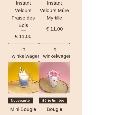
Instant
Instant
Velours
Velours Mûre
Fraise des
Myrtille
Bois
Prijs
€ 11,00
Prijs
€ 11,00
In
In
winkelwagen
winkelwagen
Nouveauté
Série limitée
Mini Bougie
Bougie