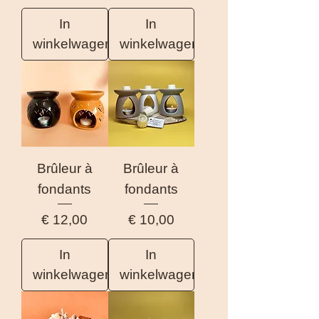
In
In
winkelwagen
winkelwagen
Brûleur à
Brûleur à
fondants
fondants
Prijs
Prijs
€ 12,00
€ 10,00
In
In
winkelwagen
winkelwagen